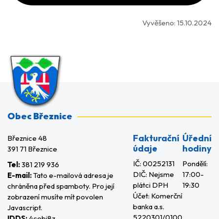
Vyvěšeno:
15.10.2024
Obec Březnice
Fakturační
Úřední
Březnice 48
údaje
hodiny
391 71 Březnice
IČ: 00252131
Pondělí:
Tel:
381 219 936
DIČ: Nejsme
17:00-
E-mail:
Tato e-mailová adresa je
plátci DPH
19:30
chráněna před spamboty. Pro její
Účet: Komerční
zobrazení musíte mít povolen
banka a.s.
Javascript.
5220301/0100
IDDS:
4cebi8z