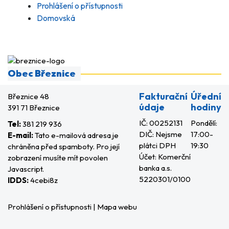
Prohlášení o přístupnosti
Domovská
Obec Březnice
Fakturační
Úřední
Březnice 48
údaje
hodiny
391 71 Březnice
IČ: 00252131
Pondělí:
Tel:
381 219 936
DIČ: Nejsme
17:00-
E-mail:
Tato e-mailová adresa je
plátci DPH
19:30
chráněna před spamboty. Pro její
Účet: Komerční
zobrazení musíte mít povolen
banka a.s.
Javascript.
5220301/0100
IDDS:
4cebi8z
Prohlášení o přístupnosti
|
Mapa webu