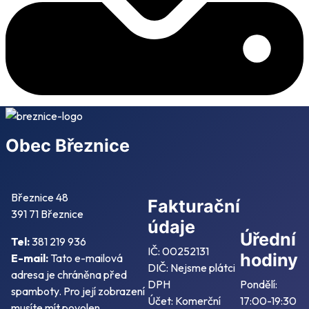
Obec Březnice
Březnice 48
Fakturační
391 71 Březnice
údaje
Úřední
Tel:
381 219 936
IČ: 00252131
hodiny
E-mail:
Tato e-mailová
DIČ: Nejsme plátci
adresa je chráněna před
DPH
Pondělí:
spamboty. Pro její zobrazení
Účet: Komerční
17:00-19:30
musíte mít povolen