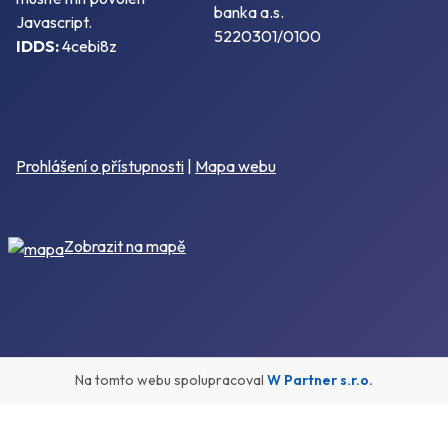
banka a.s.
Javascript.
5220301/0100
IDDS:
4cebi8z
Prohlášení o přístupnosti
|
Mapa webu
Zobrazit na mapě
Na tomto webu spolupracoval
W Partner s.r.o.