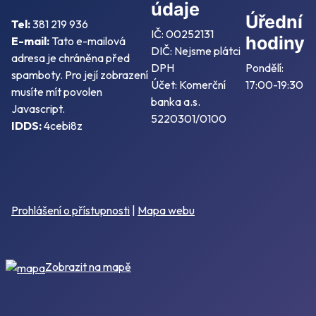
údaje
Úřední
Tel:
381 219 936
IČ: 00252131
hodiny
E-mail:
Tato e-mailová
DIČ: Nejsme plátci
adresa je chráněna před
DPH
Pondělí:
spamboty. Pro její zobrazení
Účet: Komerční
17:00-19:30
musíte mít povolen
banka a.s.
Javascript.
5220301/0100
IDDS:
4cebi8z
Prohlášení o přístupnosti
|
Mapa webu
Zobrazit na mapě