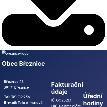
Obec Březnice
Březnice 48
Fakturační
391 71 Březnice
údaje
Úřední
Tel:
381 219 936
IČ: 00252131
hodiny
E-mail:
Tato e-mailová
DIČ: Nejsme plátci