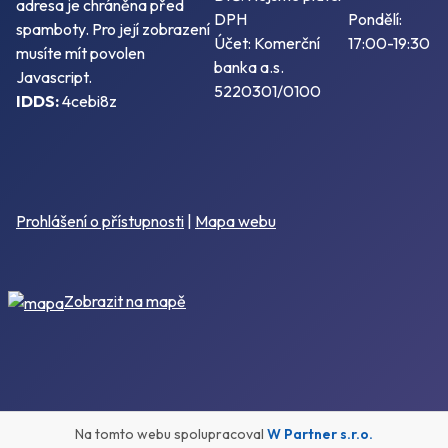
adresa je chráněna před
DPH
Pondělí:
spamboty. Pro její zobrazení
Účet: Komerční
17:00-19:30
musíte mít povolen
banka a.s.
Javascript.
5220301/0100
IDDS:
4cebi8z
Prohlášení o přístupnosti
|
Mapa webu
Zobrazit na mapě
Na tomto webu spolupracoval
W Partner s.r.o.