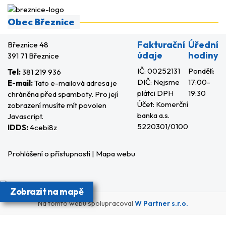
Obec Březnice
Fakturační
Úřední
Březnice 48
údaje
hodiny
391 71 Březnice
IČ: 00252131
Pondělí:
Tel:
381 219 936
DIČ: Nejsme
17:00-
E-mail:
Tato e-mailová adresa je
plátci DPH
19:30
chráněna před spamboty. Pro její
Účet: Komerční
zobrazení musíte mít povolen
banka a.s.
Javascript.
5220301/0100
IDDS:
4cebi8z
Prohlášení o přístupnosti
|
Mapa webu
Zobrazit na mapě
Na tomto webu spolupracoval
W Partner s.r.o.