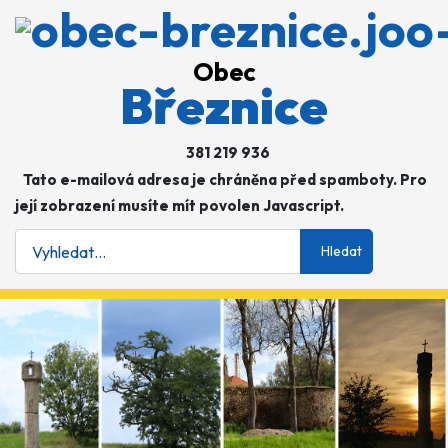
Obec
Březnice
381 219 936
Tato e-mailová adresa je chráněna před spamboty. Pro
její zobrazení musíte mít povolen Javascript.
Hledat
Hledat