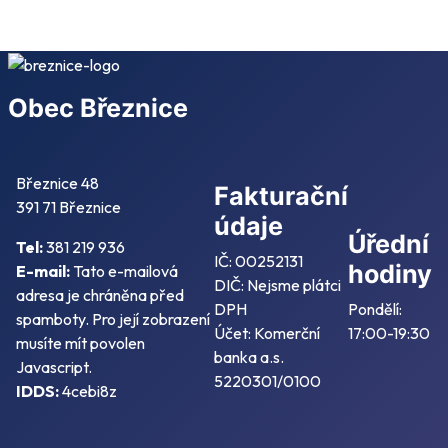
Obec Březnice
Březnice 48
Fakturační
391 71 Březnice
údaje
Úřední
Tel:
381 219 936
IČ: 00252131
hodiny
E-mail:
Tato e-mailová
DIČ: Nejsme plátci
adresa je chráněna před
DPH
Pondělí:
spamboty. Pro její zobrazení
Účet: Komerční
17:00-19:30
musíte mít povolen
banka a.s.
Javascript.
5220301/0100
IDDS:
4cebi8z