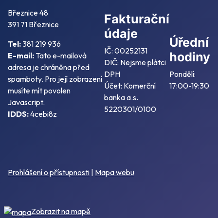
Březnice 48
Fakturační
391 71 Březnice
údaje
Úřední
Tel:
381 219 936
IČ: 00252131
hodiny
E-mail:
Tato e-mailová
DIČ: Nejsme plátci
adresa je chráněna před
DPH
Pondělí:
spamboty. Pro její zobrazení
Účet: Komerční
17:00-19:30
musíte mít povolen
banka a.s.
Javascript.
5220301/0100
IDDS:
4cebi8z
Prohlášení o přístupnosti
|
Mapa webu
Zobrazit na mapě