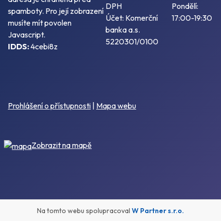
DPH
Pondělí:
spamboty. Pro její zobrazení
Účet: Komerční
17:00-19:30
musíte mít povolen
banka a.s.
Javascript.
5220301/0100
IDDS:
4cebi8z
Prohlášení o přístupnosti
|
Mapa webu
Zobrazit na mapě
Na tomto webu spolupracoval
W Partner s.r.o.