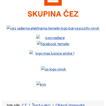
Jste zde:
CZ
Život v obci
Obecní zpravodaj