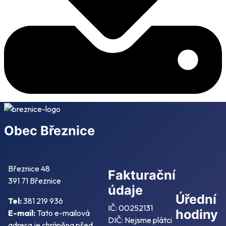
Obec Březnice
Březnice 48
Fakturační
391 71 Březnice
údaje
Úřední
Tel:
381 219 936
IČ: 00252131
hodiny
E-mail:
Tato e-mailová
DIČ: Nejsme plátci
adresa je chráněna před