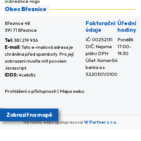
Obec Březnice
Fakturační
Úřední
Březnice 48
údaje
hodiny
391 71 Březnice
IČ: 00252131
Pondělí:
Tel:
381 219 936
DIČ: Nejsme
17:00-
E-mail:
Tato e-mailová adresa je
plátci DPH
19:30
chráněna před spamboty. Pro její
Účet: Komerční
zobrazení musíte mít povolen
banka a.s.
Javascript.
5220301/0100
IDDS:
4cebi8z
Prohlášení o přístupnosti
|
Mapa webu
Zobrazit na mapě
Na tomto webu spolupracoval
W Partner s.r.o.