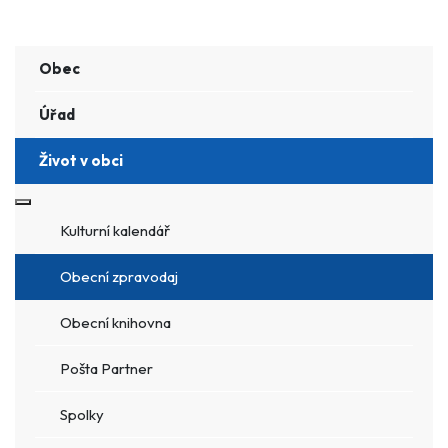
Obec
Úřad
Život v obci
Více o: Život v obci
Kulturní kalendář
Obecní zpravodaj
Obecní knihovna
Pošta Partner
Spolky