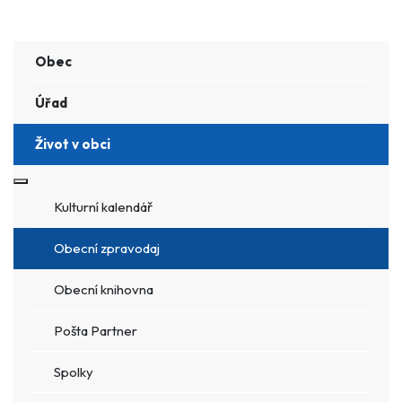
Obec
Úřad
Život v obci
Více o: Život v obci
Kulturní kalendář
Obecní zpravodaj
Obecní knihovna
Pošta Partner
Spolky