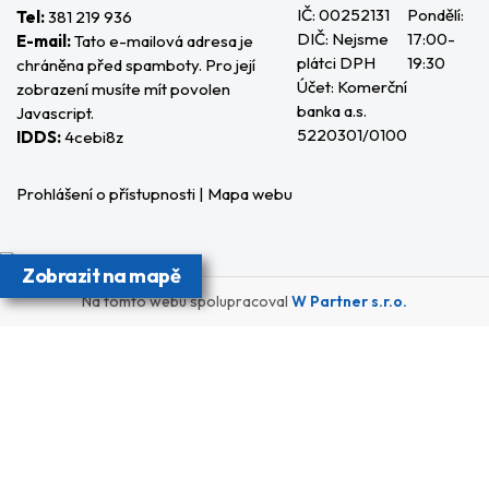
IČ: 00252131
Pondělí:
Tel:
381 219 936
DIČ: Nejsme
17:00-
E-mail:
Tato e-mailová adresa je
plátci DPH
19:30
chráněna před spamboty. Pro její
Účet: Komerční
zobrazení musíte mít povolen
banka a.s.
Javascript.
5220301/0100
IDDS:
4cebi8z
Prohlášení o přístupnosti
|
Mapa webu
Zobrazit na mapě
Na tomto webu spolupracoval
W Partner s.r.o.