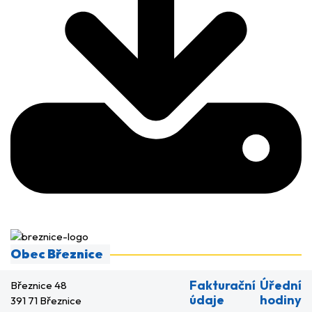
Obec Březnice
Fakturační
Úřední
Březnice 48
údaje
hodiny
391 71 Březnice