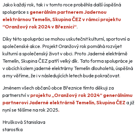
Jako každý rok, tak i v tomto roce proběhla další úspěšná
spolupráce s
generálním partnerem Jadernou
elektrárnou Temelín, Skupina ČEZ v rámci projektu
“Oranžový rok 2024 v Březnici“
.
Díky této spolupráci se mohou uskutečnit kulturní, sportovní a
společenské akce. Projekt Oranžový rok pomáhá rozvíjet
kulturní a společenský život v obci. Proto Jaderné elektrárně
Temelín, Skupina ČEZ patří velký dík. Tato forma spolupráce je
v obcích kolem jaderné elektrárny Temelín dlouholetá, úspěšná
a my věříme, že i v následujících letech bude pokračovat.
Jménem všech občanů obce Březnice tímto děkuji za
partnerství v
projektu „Oranžový rok 2024“ generálnímu
partnerovi Jaderné elektrárně Temelín, Skupina ČEZ
a již
nyní se těšíme na rok 2025
.
Hrušková Stanislava
starostka