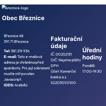
Obec Březnice
Březnice 48
Fakturační
391 71 Březnice
údaje
Úřední
Tel:
381 219 936
IČ: 00252131
hodiny
E-mail:
Tato e-mailová
DIČ: Nejsme plátci
adresa je chráněna před
DPH
Pondělí:
spamboty. Pro její zobrazení
Účet: Komerční
17:00-19:30
musíte mít povolen
banka a.s.
Javascript.
5220301/0100
IDDS:
4cebi8z